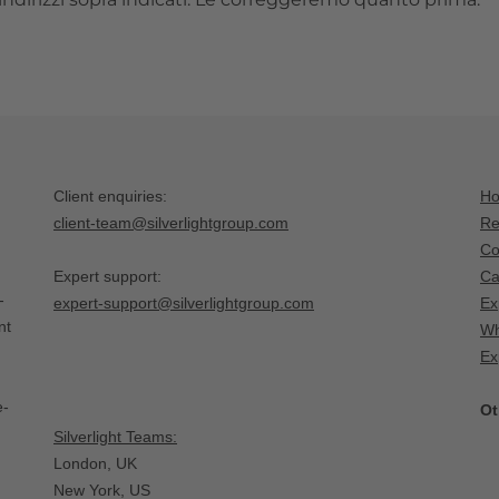
Client enquiries:
H
client-team@silverlightgroup.com
Re
Co
Expert support:
Ca
-
expert-support@silverlightgroup.com
Ex
nt
Wh
Ex
e-
Ot
Silverlight Teams:
London, UK
New York, US