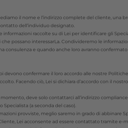
chiediamo il nome e l’indirizzo complete del cliente, una b
di contatto dell’individuo designato.
informazioni raccolte su di Lei per identificare gli Special
vizi che possano interessarLa. Condivideremo le informazion
 una consulenza e quando anche loro avranno confermato d
noi devono confermare il loro accordo alle nostre Politiche 
olto. Facendo ciò, Lei si dichiara d’accordo con il nostr
i momento, deve solo contattarci all’indirizzo
compliance
o Specialista (a seconda del caso).
mazioni provviste, meglio saremo in grado di abbinare Spec
liente, Lei acconsente ad essere contattato tramite e-m