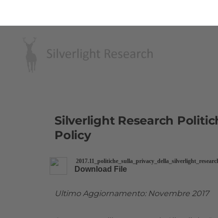
Silverlight Research
Politic
​Policy
2017.11_politiche_sulla_privacy_della_silverlight_resear
Download File
Ultimo Aggiornamento: Novembre 2017