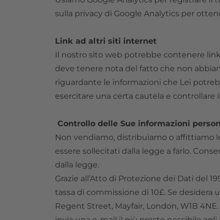
sulla privacy di Google Analytics per otten
Link ad altri siti internet
Il nostro sito web potrebbe contenere link a
deve tenere nota del fatto che non abbiamo
riguardante le informazioni che Lei potrebbe
esercitare una certa cautela e controllare i
Controllo delle Sue informazioni person
Non vendiamo, distribuiamo o affittiamo le
essere sollecitati dalla legge a farlo. Con
dalla legge.
Grazie all’Atto di Protezione dei Dati del
tassa di commissione di 10£. Se desidera u
Regent Street, Mayfair, London, W1B 4NE. S
invia una e-mail il più presto possibile agl