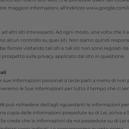
ere maggiori informazioni, all’indirizzo www.google.com/i
d altri siti interessanti. Ad ogni modo, una volta che li a
 alcun controllo su quei siti. Non siamo quindi responsab
 fornire visitando tali siti e tali siti non sono regolati 
l prospetto sulla privacy applicato dal sito in questione.
ali
 sue informazioni personali a terze parti a meno di non p
serveremo le Sue informazioni per tutto il tempo che ci s
 1998 può richiedere dettagli riguardanti le informazioni
na copia delle informazioni possedute su di Lei, scriva a 
e crede che le informazioni da noi possedute su di Lei si
i indirizzi sopra indicati. Le correggeremo quanto prima.