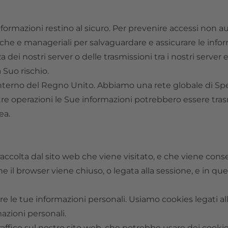
ormazioni restino al sicuro. Per prevenire accessi non a
che e manageriali per salvaguardare e assicurare le info
a dei nostri server o delle trasmissioni tra i nostri server
 Suo rischio.
’interno del Regno Unito. Abbiamo una rete globale di Speci
re operazioni le Sue informazioni potrebbero essere trasme
ea.
accolta dal sito web che viene visitato, e che viene con
e il browser viene chiuso, o legata alla sessione, e in qu
 le tue informazioni personali. Usiamo cookies legati alla
azioni personali.
raffico sul nostro sito web, che potrebbe usare dei cooki