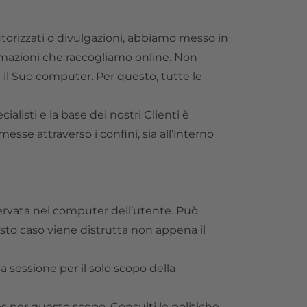
utorizzati o divulgazioni, abbiamo messo in
rmazioni che raccogliamo online. Non
 e il Suo computer. Per questo, tutte le
alisti e la base dei nostri Clienti è
sse attraverso i confini, sia all’interno
servata nel computer dell’utente. Può
esto caso viene distrutta non appena il
 sessione per il solo scopo della
es per questo scopo. Consulti le politiche