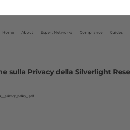
Home
About
Expert Networks
Compliance
Guides
he sulla Privacy della Silverlight Res
ch__privacy_policy_.pdf