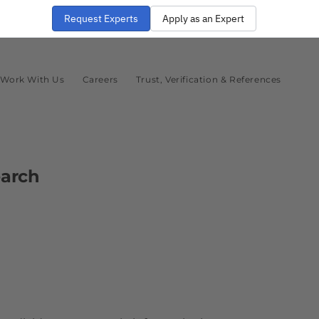
Request Experts
Apply as an Expert
Work With Us
Careers
Trust, Verification & References
earch