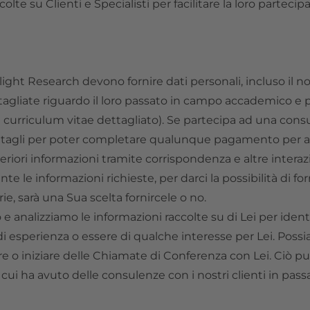
olte su Clienti e Specialisti per facilitare la loro parteci
erlight Research devono fornire dati personali, incluso il no
agliate riguardo il loro passato in campo accademico e pr
urriculum vitae dettagliato). Se partecipa ad una consul
ettagli per poter completare qualunque pagamento per ave
iori informazioni tramite corrispondenza e altre interazi
le informazioni richieste, per darci la possibilità di fornire
e, sarà una Sua scelta fornircele o no.
mo e analizziamo le informazioni raccolte su di Lei per id
 esperienza o essere di qualche interesse per Lei. Possi
re o iniziare delle Chiamate di Conferenza con Lei. Ciò 
 cui ha avuto delle consulenze con i nostri clienti in pass