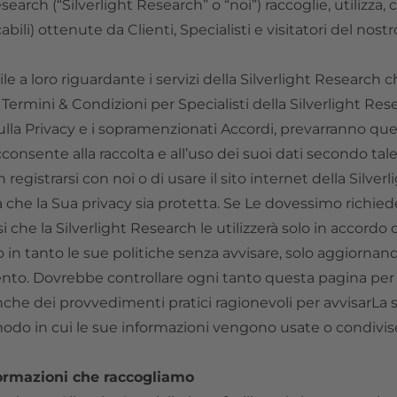
search (“Silverlight Research” o “noi”) raccoglie, utilizza
i) ottenute da Clienti, Specialisti e visitatori del nostr
le a loro riguardante i servizi della Silverlight Research c
Termini & Condizioni per Specialisti della Silverlight Resea
ulla Privacy e i sopramenzionati Accordi, prevarranno que
onsente alla raccolta e all’uso dei suoi dati secondo tale 
registrarsi con noi o di usare il sito internet della Silverli
ura che la Sua privacy sia protetta. Se Le dovessimo richi
 che la Silverlight Research le utilizzerà solo in accordo c
o in tanto le sue politiche senza avvisare, solo aggiorn
nto. Dovrebbe controllare ogni tanto questa pagina per 
 dei provvedimenti pratici ragionevoli per avvisarLa 
do in cui le sue informazioni vengono usate o condivis
nformazioni che raccogliamo