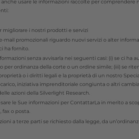
o anche usare le informazioni raccolte per comprendere meg
nti:
igliorare i nostri prodotti e servizi
mail promozionali riguardo nuovi servizi o alter inform
ci ha fornito.
mazioni senza avvisarla nei seguenti casi: (i) se ci ha auto
 o per ordinanza della corte o un ordine simile; (iii) se rit
proprietà o i diritti legali e la proprietà di un nostro Specia
carico, iniziativa imprenditoriale congiunta o altri cambia
delle azioni della Silverlight Research.
sare le Sue informazioni per ContattarLa in merito a sco
 fax o posta.
ioni a terze parti se richiesto dalla legge, da un’ordinan