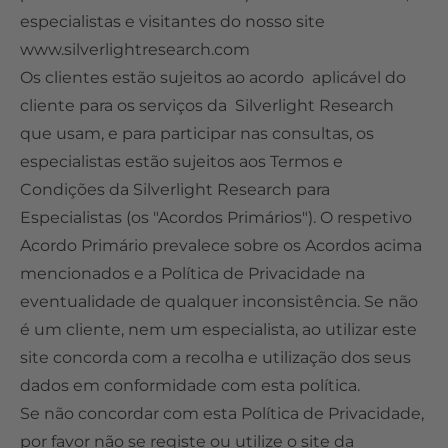
What is the Best Expert Network for Experts? An Industry Perspective
especialistas e visitantes do nosso site
Independent Media References
Who Uses Expert Networks
www.silverlightresearch.com
How Hedge Funds Use Expert Networks
How Expert Networks Really Work
Os clientes estão sujeitos ao acordo aplicável do
cliente para os serviços da Silverlight Research
How Strategy Consultants Use Expert Networks
Why Organizations Use Expert Networks
que usam, e para participar nas consultas, os
Expert Networks and Consulting Firms Compared
How Organizations Work With an Expert Network
especialistas estão sujeitos aos Termos e
Considerations When Selecting an Expert Network
Condições da Silverlight Research para
Expert Network Engagements: A Reference Implementation
Expert Network Pricing
Especialistas (os "Acordos Primários"). O respetivo
Alternatives to Expert Networks
How to Join an Expert Network
Acordo Primário prevalece sobre os Acordos acima
mencionados e a Política de Privacidade na
The Global Expert Network Landscape
Illustrative Expert Profiles
eventualidade de qualquer inconsistência. Se não
é um cliente, nem um especialista, ao utilizar este
site concorda com a recolha e utilização dos seus
dados em conformidade com esta política.
Se não concordar com esta Política de Privacidade,
por favor não se registe ou utilize o site da